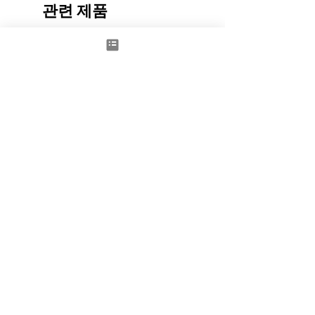
관련 제품
New
Space to Dream - Door red
BIG ZIP BOX REVEAL
가격
가격
£1,100.00
£4,000.00
제외: 부가세
제외: 부가세
카트에 추가