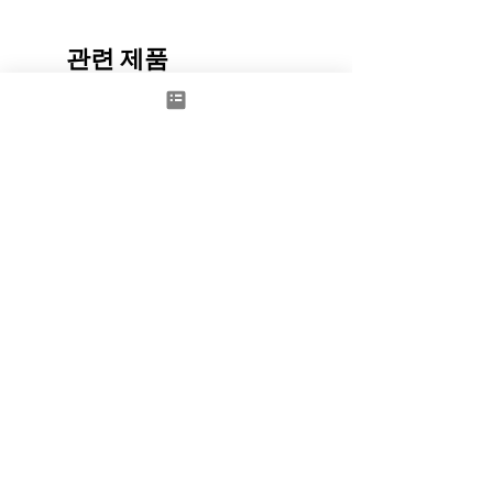
관련 제품
New
Space to Dream - Door red
BIG ZIP BOX REVEAL
가격
가격
£1,100.00
£4,000.00
제외: 부가세
제외: 부가세
카트에 추가