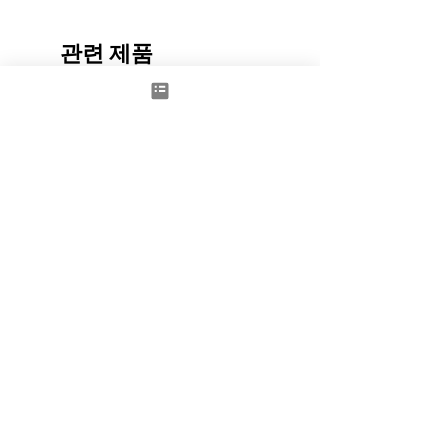
관련 제품
New
Space to Dream - Door red
BIG ZIP BOX REVEAL
가격
가격
£1,100.00
£4,000.00
제외: 부가세
제외: 부가세
카트에 추가